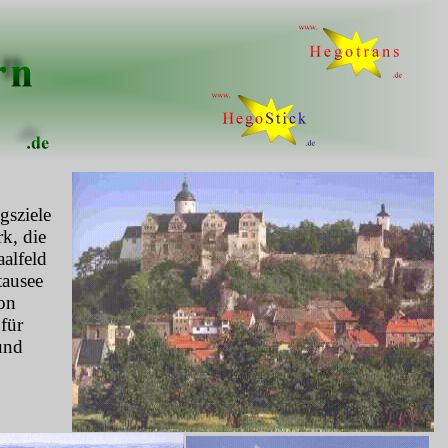
gsziele
k, die
alfeld
tausee
ion
für
und